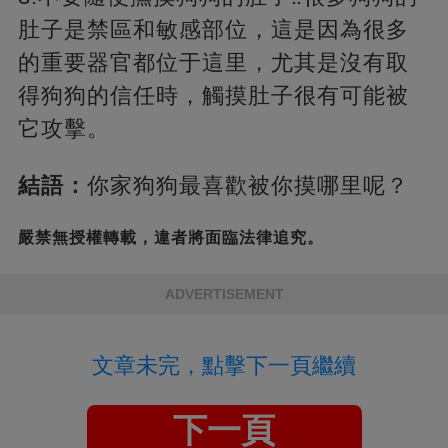
肚子是禁區和敏感部位，這是因為很多
的重要器官都位于這里，尤其是沒有取
得狗狗的信任時，觸摸肚子很有可能被
它攻擊。
結語：
你家狗狗最喜歡被你摸哪里呢？
嚴禁無授權轉載，違者將面臨法律追究。
ADVERTISEMENT
文章未完，點擊下一頁繼續
下一頁