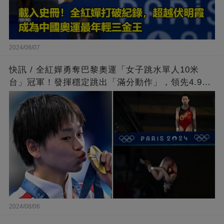
2024/08/07
快訊 / 全紅嬋勇奪巴黎奧運「女子跳水單人10米
台」冠軍！發揮穩定跳出「滿分動作」，領先4.9分
擊敗陳芋汐
2024/08/06