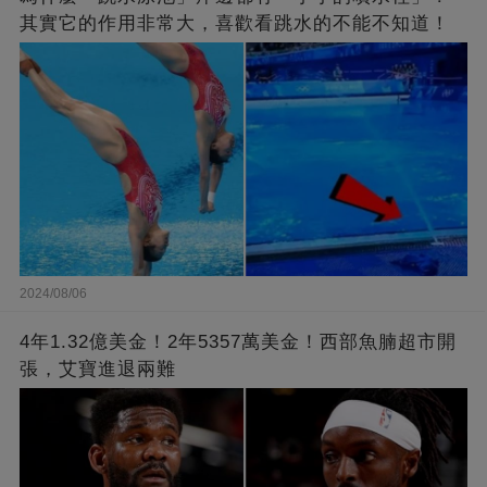
其實它的作用非常大，喜歡看跳水的不能不知道！
2024/08/06
4年1.32億美金！2年5357萬美金！西部魚腩超市開
張，艾寶進退兩難