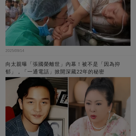
2025/09/14
向太親曝「張國榮離世」內幕！被不是「因為抑
郁」，「一通電話」掀開深藏22年的秘密