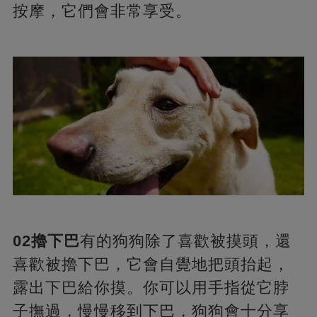
按摩，它們會非常享受。
02擼下巴
有的狗狗除了喜歡被摸頭，還
喜歡被擼下巴，它會自覺地把頭抬起，
露出下巴給你摸。你可以用手指從它脖
子撫過，慢慢移到下巴，狗狗會十分享