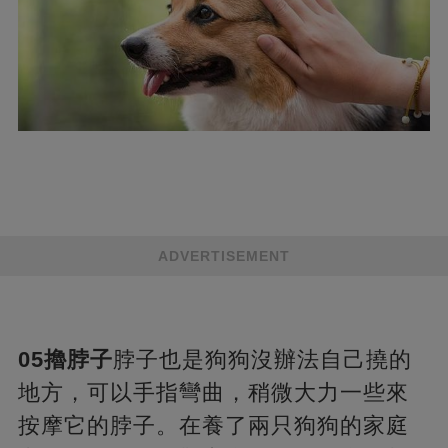
ADVERTISEMENT
05擼脖子
脖子也是狗狗沒辦法自己撓的
地方，可以手指彎曲，稍微大力一些來
按摩它的脖子。在養了兩只狗狗的家庭