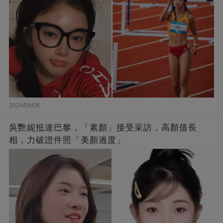
2024/08/06
吳艷妮抵達巴黎，「素顏」接受采訪，高顏值長
相，力破證件照「美顏過度」