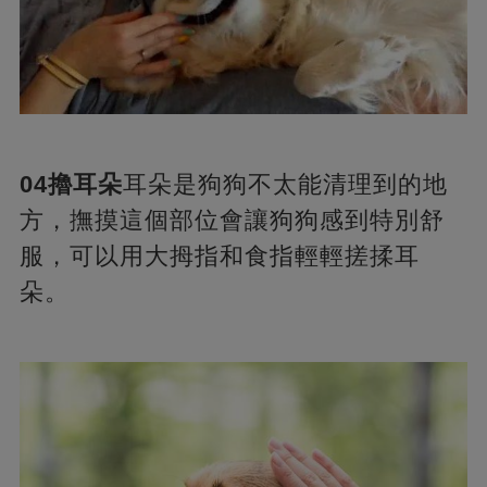
04擼耳朵
耳朵是狗狗不太能清理到的地
方，撫摸這個部位會讓狗狗感到特別舒
服，可以用大拇指和食指輕輕搓揉耳
朵。