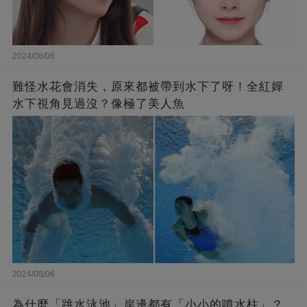
2024/08/06
難怪水花會消失，原來都被帶到水下了呀！全紅嬋
水下視角見過沒？像極了美人魚
2024/08/06
為什麼「跳水泳池」岸邊都有「小小的噴水柱」？