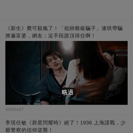
《新生》費可殺瘋了！「祖師爺級騙子」連哄帶騙
撩遍富婆，網友：這手段誰頂得住啊！
略過
2025/11/17
李現任敏《群星閃耀時》絕了！1936 上海諜戰，少
爺警察的信仰逆襲！