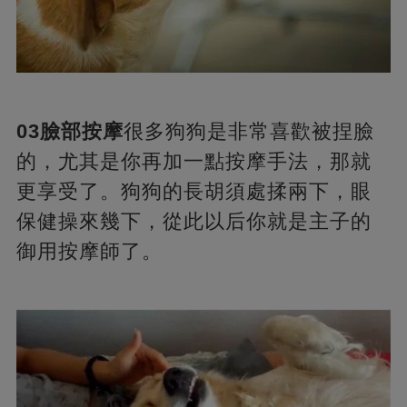
03臉部按摩
很多狗狗是非常喜歡被捏臉
的，尤其是你再加一點按摩手法，那就
更享受了。狗狗的長胡須處揉兩下，眼
保健操來幾下，從此以后你就是主子的
御用按摩師了。