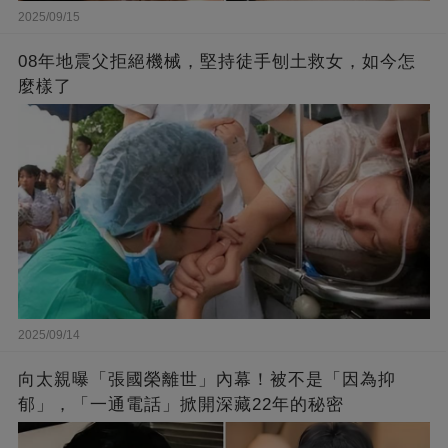
2025/09/15
08年地震父拒絕機械，堅持徒手刨土救女，如今怎
麼樣了
2025/09/14
向太親曝「張國榮離世」內幕！被不是「因為抑
郁」，「一通電話」掀開深藏22年的秘密