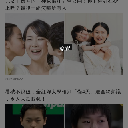
兒女手機裡的「神秘備注」全公開！你的備註在榜
上嗎？最後一組笑噴所有人
略過
2025/09/22
看破不說破，全紅嬋大學報到「僅4天」遭全網熱議
，令人大跌眼鏡！