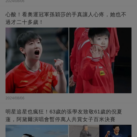
2024/08/06
心酸！看奧運冠軍孫穎莎的手真讓人心疼，她也不
過才二十多歲！
2024/08/06
明星追星也瘋狂！63歲的張學友致敬61歲的倪夏
蓮，阿黛爾演唱會暫停萬人共賞女子百米決賽