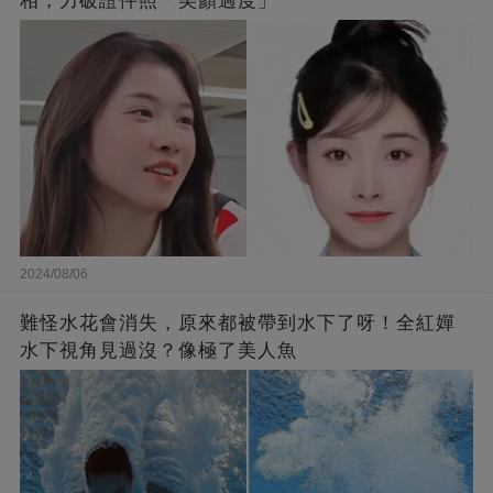
相，力破證件照「美顏過度」
2024/08/06
難怪水花會消失，原來都被帶到水下了呀！全紅嬋
水下視角見過沒？像極了美人魚