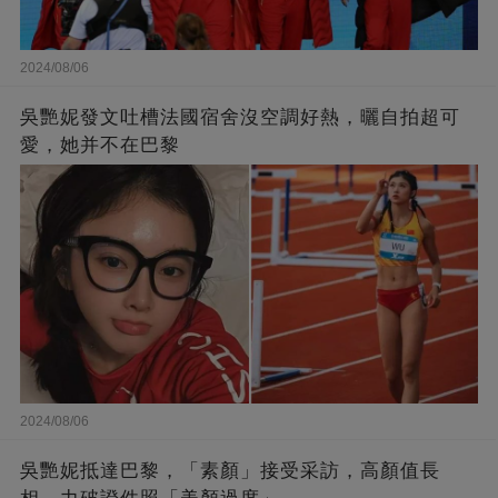
2024/08/06
吳艷妮發文吐槽法國宿舍沒空調好熱，曬自拍超可
愛，她并不在巴黎
2024/08/06
吳艷妮抵達巴黎，「素顏」接受采訪，高顏值長