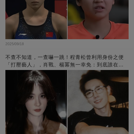
2025/09/18
不查不知道，一查嚇一跳！程青松曾利用身份之便
「打壓藝人」，肖戰、楊冪無一幸免：到底誰在給
他撐腰？