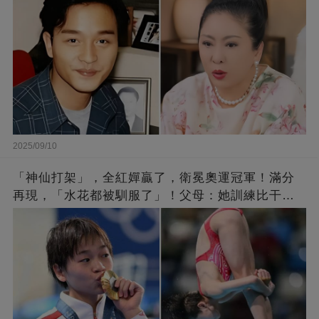
2025/09/10
「神仙打架」，全紅嬋贏了，衛冕奧運冠軍！滿分
再現，「水花都被馴服了」！父母：她訓練比干農
活累百倍！陳芋汐惜敗，獲得銀牌