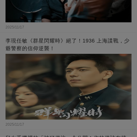
2025/11/17
李現任敏《群星閃耀時》絕了！1936 上海諜戰，少
爺警察的信仰逆襲！
2025/11/17