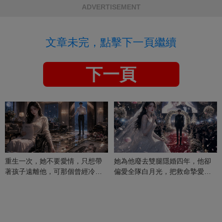
ADVERTISEMENT
文章未完，點擊下一頁繼續
下一頁
重生一次，她不要愛情，只想帶
她為他廢去雙腿隱婚四年，他卻
著孩子遠離他，可那個曾經冷漠
偏愛全隊白月光，把救命摯愛當
的男人，一次次將她逼入懷中...
成畢生負擔