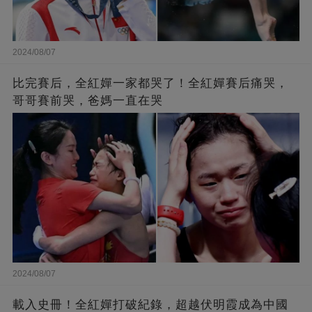
2024/08/07
比完賽后，全紅嬋一家都哭了！全紅嬋賽后痛哭，
哥哥賽前哭，爸媽一直在哭
2024/08/07
載入史冊！全紅嬋打破紀錄，超越伏明霞成為中國