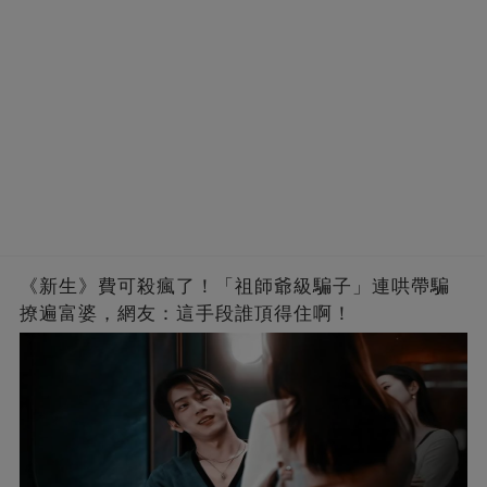
《新生》費可殺瘋了！「祖師爺級騙子」連哄帶騙
撩遍富婆，網友：這手段誰頂得住啊！