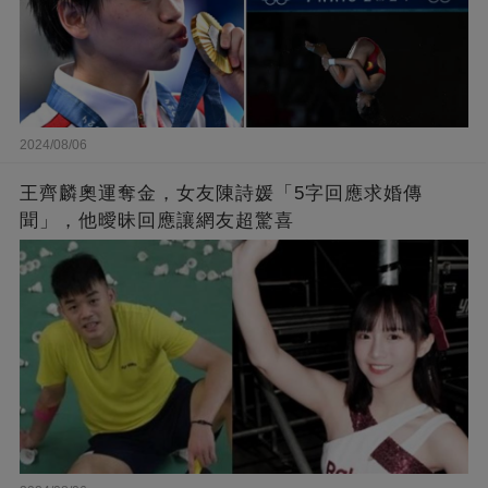
2024/08/06
王齊麟奧運奪金，女友陳詩媛「5字回應求婚傳
聞」，他曖昧回應讓網友超驚喜