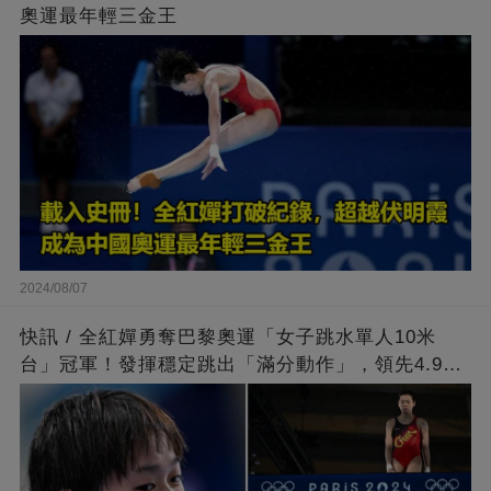
奧運最年輕三金王
2024/08/07
快訊 / 全紅嬋勇奪巴黎奧運「女子跳水單人10米
台」冠軍！發揮穩定跳出「滿分動作」，領先4.9分
擊敗陳芋汐