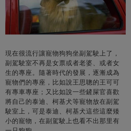
現在很流行讓寵物狗狗坐副駕駛上了，
副駕駛室不再是女票或者老婆、或者女
生的專座。隨著時代的發展，逐漸成為
寵物們的專座，比如說王思聰的王可可
有專車專座；又比如說一些鏟屎官喜歡
將自己的泰迪、柯基犬等寵物放在副駕
駛室上，可是泰迪、柯基犬這些這麼矮
小的寵物，在副駕駛上也看不出那里有
一只狗狗。