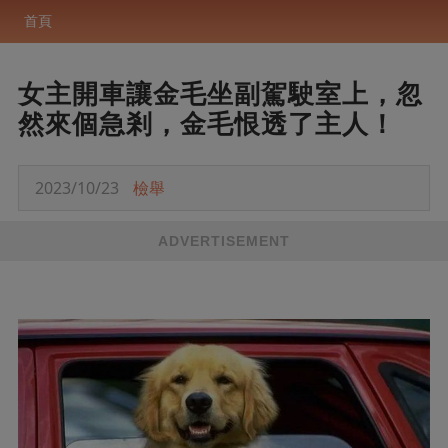
首頁
女主開車讓金毛坐副駕駛室上，忽
然來個急剎，金毛恨透了主人！
2023/10/23
檢舉
ADVERTISEMENT