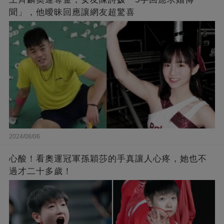
聞」，他曖昧回應讓網友超驚喜
2024/08/06
心酸！看奧運冠軍孫穎莎的手真讓人心疼，她也不
過才二十多歲！