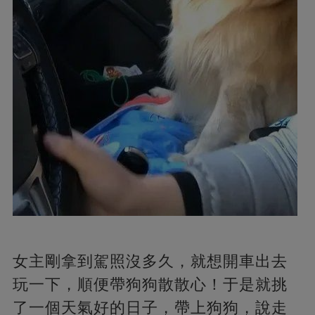
女主剛拿到駕照沒多久，就想開車出去
玩一下，順便帶狗狗散散心！于是就挑
了一個天氣好的日子，帶上狗狗，說走