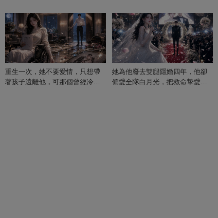
重生一次，她不要愛情，只想帶
她為他廢去雙腿隱婚四年，他卻
著孩子遠離他，可那個曾經冷漠
偏愛全隊白月光，把救命摯愛當
的男人，一次次將她逼入懷中...
成畢生負擔