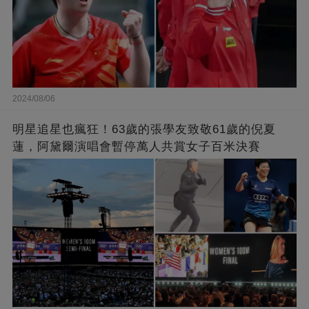
2024/08/06
明星追星也瘋狂！63歲的張學友致敬61歲的倪夏
蓮，阿黛爾演唱會暫停萬人共賞女子百米決賽