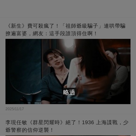
《新生》費可殺瘋了！「祖師爺級騙子」連哄帶騙
撩遍富婆，網友：這手段誰頂得住啊！
略過
2025/11/17
李現任敏《群星閃耀時》絕了！1936 上海諜戰，少
爺警察的信仰逆襲！