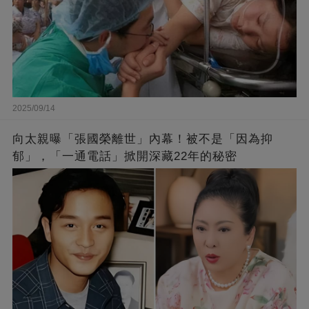
2025/09/14
向太親曝「張國榮離世」內幕！被不是「因為抑
郁」，「一通電話」掀開深藏22年的秘密