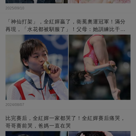
2025/09/10
「神仙打架」，全紅嬋贏了，衛冕奧運冠軍！滿分
再現，「水花都被馴服了」！父母：她訓練比干農
活累百倍！陳芋汐惜敗，獲得銀牌
2024/08/07
比完賽后，全紅嬋一家都哭了！全紅嬋賽后痛哭，
哥哥賽前哭，爸媽一直在哭