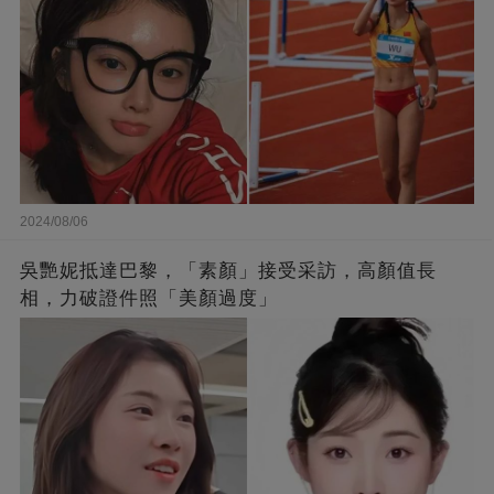
2024/08/06
吳艷妮抵達巴黎，「素顏」接受采訪，高顏值長
相，力破證件照「美顏過度」