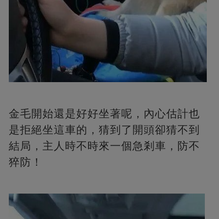
金毛開始還是好好坐著呢，內心估計也
是拒絕坐這車的，猜到了開頭卻猜不到
結局，主人時不時來一個急剎車，防不
猝防！