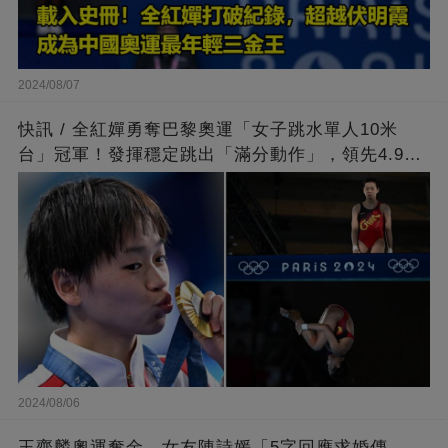
2024/08/07
快訊 / 全紅嬋勇奪巴黎奧運「女子跳水單人10米
台」冠軍！發揮穩定跳出「滿分動作」，領先4.9分
擊敗陳芋汐
2024/08/06
王齊麟奧運奪金，女友陳詩媛「5字回應求婚傳