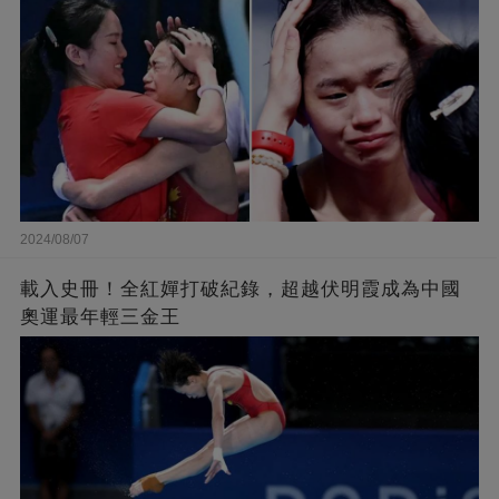
2024/08/07
載入史冊！全紅嬋打破紀錄，超越伏明霞成為中國
奧運最年輕三金王