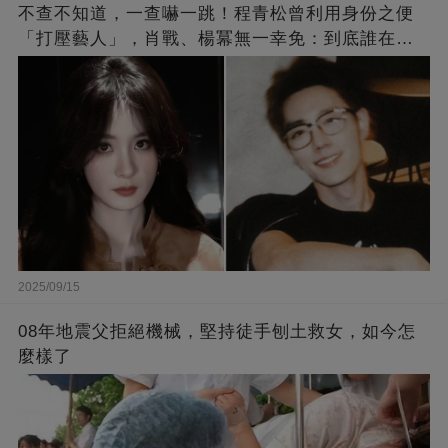
不查不知道，一查嚇一跳！程青松曾利用身份之便
「打壓藝人」，肖戰、楊冪無一幸免：到底誰在給
他撐腰？
2025/09/15
08年地震父拒絕機械，堅持徒手刨土救女，如今怎
麼樣了