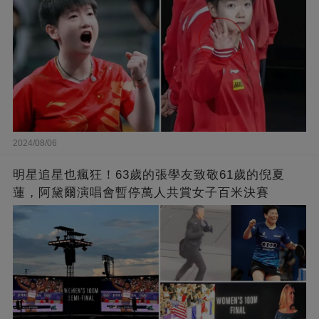
2024/08/06
明星追星也瘋狂！63歲的張學友致敬61歲的倪夏
蓮，阿黛爾演唱會暫停萬人共賞女子百米決賽