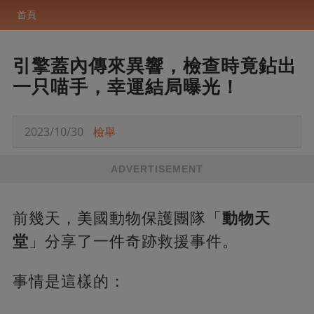
首頁
引擎蓋內傳來異響，檢查時竟鉆出
一只喵手，幸運結局曝光！
2023/10/30
檢舉
ADVERTISEMENT
前幾天，美國動物保護團隊「
動物天
堂
」分享了一件奇跡救援事件。
事情是這樣的：