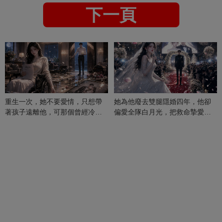
下一頁
重生一次，她不要愛情，只想帶
她為他廢去雙腿隱婚四年，他卻
著孩子遠離他，可那個曾經冷漠
偏愛全隊白月光，把救命摯愛當
的男人，一次次將她逼入懷中...
成畢生負擔