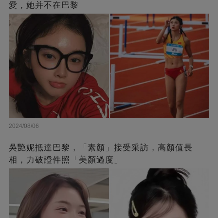
愛，她并不在巴黎
2024/08/06
吳艷妮抵達巴黎，「素顏」接受采訪，高顏值長
相，力破證件照「美顏過度」