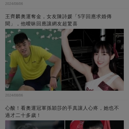
2024/08/06
王齊麟奧運奪金，女友陳詩媛「5字回應求婚傳
聞」，他曖昧回應讓網友超驚喜
2024/08/06
心酸！看奧運冠軍孫穎莎的手真讓人心疼，她也不
過才二十多歲！