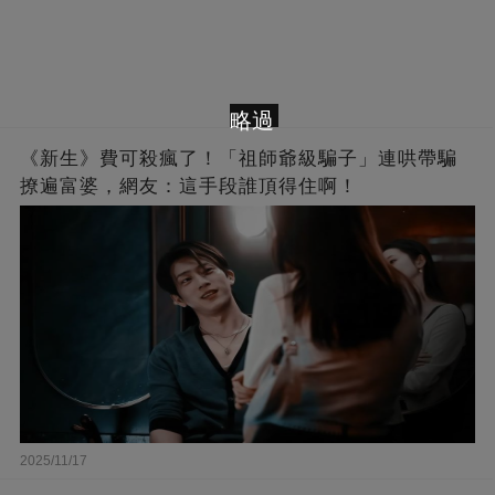
略過
《新生》費可殺瘋了！「祖師爺級騙子」連哄帶騙
撩遍富婆，網友：這手段誰頂得住啊！
2025/11/17