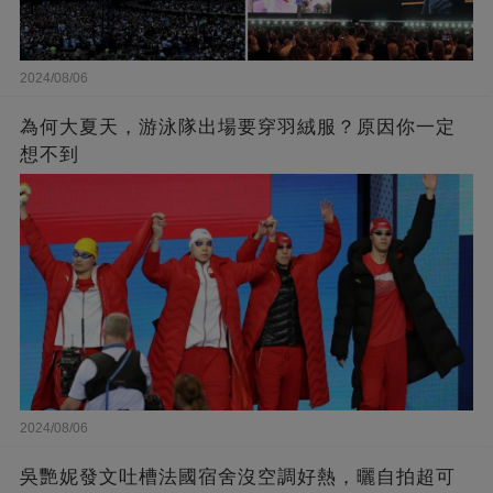
2024/08/06
為何大夏天，游泳隊出場要穿羽絨服？原因你一定
想不到
2024/08/06
吳艷妮發文吐槽法國宿舍沒空調好熱，曬自拍超可