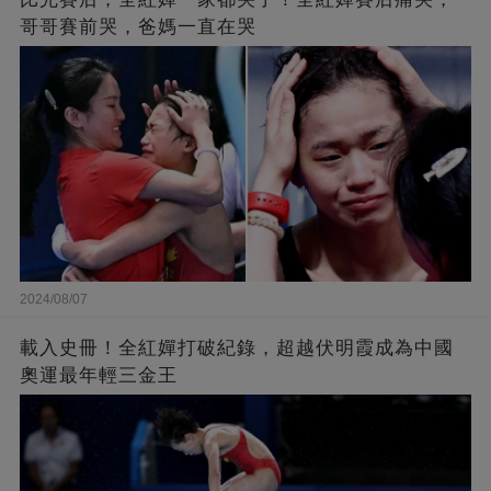
哥哥賽前哭，爸媽一直在哭
2024/08/07
載入史冊！全紅嬋打破紀錄，超越伏明霞成為中國
奧運最年輕三金王