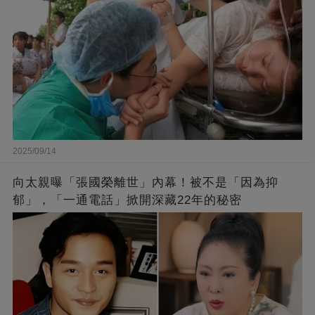
2025/09/14
向太親曝「張國榮離世」內幕！被不是「因為抑
郁」，「一通電話」掀開深藏22年的秘密