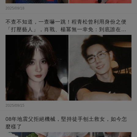
2025/09/18
不查不知道，一查嚇一跳！程青松曾利用身份之便
「打壓藝人」，肖戰、楊冪無一幸免：到底誰在給
他撐腰？
2025/09/15
08年地震父拒絕機械，堅持徒手刨土救女，如今怎
麼樣了