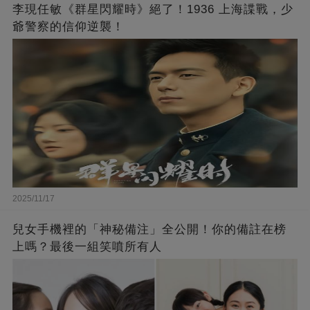
李現任敏《群星閃耀時》絕了！1936 上海諜戰，少
爺警察的信仰逆襲！
2025/11/17
兒女手機裡的「神秘備注」全公開！你的備註在榜
上嗎？最後一組笑噴所有人