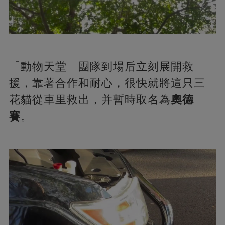
「動物天堂」團隊到場后立刻展開救
援，靠著合作和耐心，很快就將這只三
花貓從車里救出，并暫時取名為
奧德
賽
。