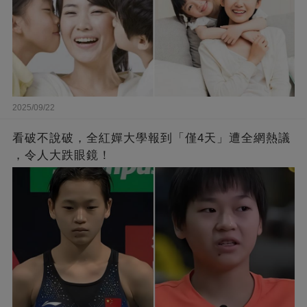
2025/09/22
看破不說破，全紅嬋大學報到「僅4天」遭全網熱議
，令人大跌眼鏡！