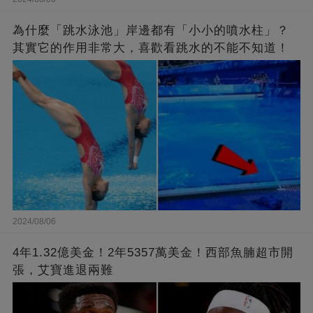
為什麼「跳水泳池」岸邊都有「小小的噴水柱」？
其實它的作用非常大，喜歡看跳水的不能不知道！
2024/08/06
4年1.32億美金！2年5357萬美金！西部魚腩超市開
張，艾寶進退兩難