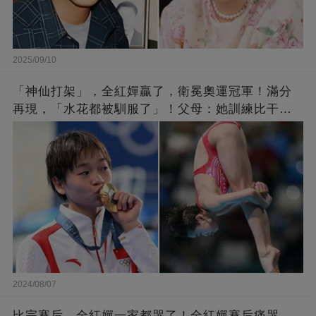
2025/09/10
「神仙打架」，全紅嬋贏了，衛冕奧運冠軍！滿分
再現，「水花都被馴服了」！父母：她訓練比干農
活累百倍！陳芋汐惜敗，獲得銀牌
2024/08/07
比完賽后，全紅嬋一家都哭了！全紅嬋賽后痛哭，