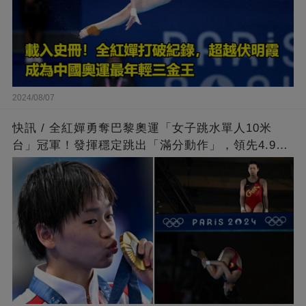
2024/08/07
快訊 / 全紅嬋勇奪巴黎奧運「女子跳水單人10米
台」冠軍！發揮穩定跳出「滿分動作」，領先4.9分
擊敗陳芋汐