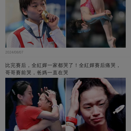
2024/08/07
比完賽后，全紅嬋一家都哭了！全紅嬋賽后痛哭，
哥哥賽前哭，爸媽一直在哭