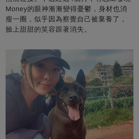
Money的眼神漸漸變得憂鬱，身材也消
瘦一圈，似乎因為察覺自己被棄養了，
臉上甜甜的笑容跟著消失。