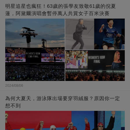
明星追星也瘋狂！63歲的張學友致敬61歲的倪夏
蓮，阿黛爾演唱會暫停萬人共賞女子百米決賽
2024/08/06
為何大夏天，游泳隊出場要穿羽絨服？原因你一定
想不到