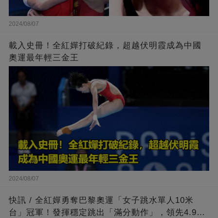
2024/08/07
載入史冊！全紅嬋打破紀錄，超越伏明霞成為中國
奧運最年輕三金王
2024/08/07
快訊 / 全紅嬋勇奪巴黎奧運「女子跳水單人10米
台」冠軍！發揮穩定跳出「滿分動作」，領先4.9分