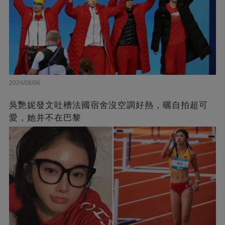
2024/08/06
吳艷妮發文吐槽法國宿舍沒空調好熱，曬自拍超可
愛，她并不在巴黎