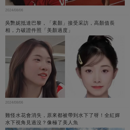
2024/08/06
吳艷妮抵達巴黎，「素顏」接受采訪，高顏值長
相，力破證件照「美顏過度」
2024/08/06
難怪水花會消失，原來都被帶到水下了呀！全紅嬋
水下視角見過沒？像極了美人魚