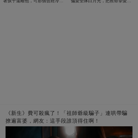
著孩子遠離他，可那個曾經冷漠
偏愛全隊白月光，把救命摯愛當
的男人，一次次將她逼入懷中...
成畢生負擔
《新生》費可殺瘋了！「祖師爺級騙子」連哄帶騙
撩遍富婆，網友：這手段誰頂得住啊！