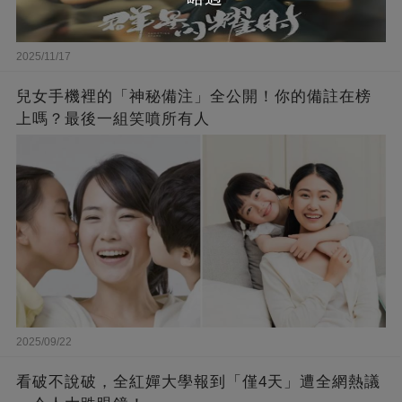
2025/11/17
兒女手機裡的「神秘備注」全公開！你的備註在榜
上嗎？最後一組笑噴所有人
2025/09/22
看破不說破，全紅嬋大學報到「僅4天」遭全網熱議