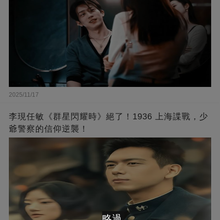
2025/11/17
李現任敏《群星閃耀時》絕了！1936 上海諜戰，少
爺警察的信仰逆襲！
略過