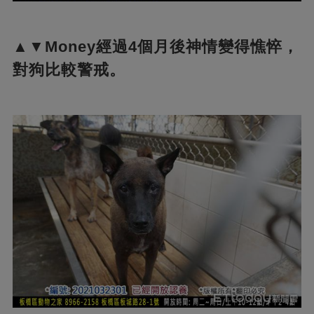
▲▼Money經過4個月後神情變得憔悴，
對狗比較警戒。