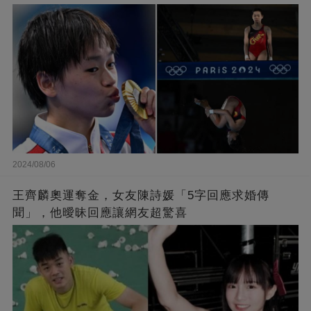
擊敗陳芋汐
2024/08/06
王齊麟奧運奪金，女友陳詩媛「5字回應求婚傳
聞」，他曖昧回應讓網友超驚喜