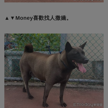
▲▼Money喜歡找人撒嬌。