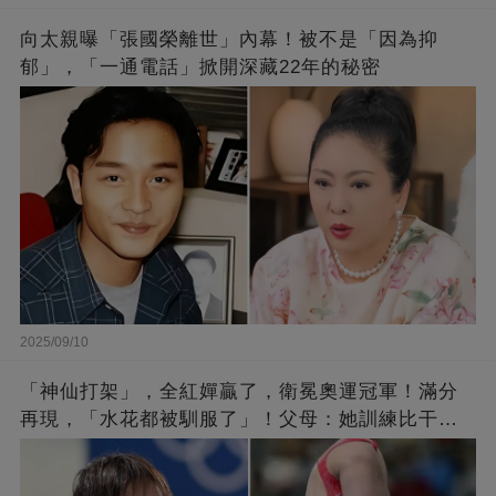
向太親曝「張國榮離世」內幕！被不是「因為抑
郁」，「一通電話」掀開深藏22年的秘密
2025/09/10
「神仙打架」，全紅嬋贏了，衛冕奧運冠軍！滿分
再現，「水花都被馴服了」！父母：她訓練比干農
活累百倍！陳芋汐惜敗，獲得銀牌