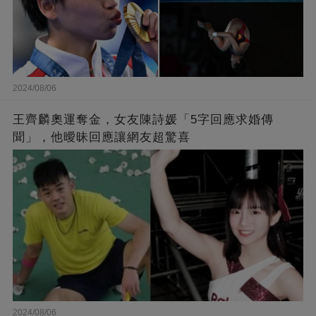
2024/08/06
王齊麟奧運奪金，女友陳詩媛「5字回應求婚傳
聞」，他曖昧回應讓網友超驚喜
2024/08/06