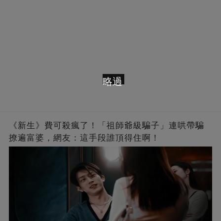
略過
《新生》費可殺瘋了！「祖師爺級騙子」連哄帶騙
撩遍富婆，網友：這手段誰頂得住啊！