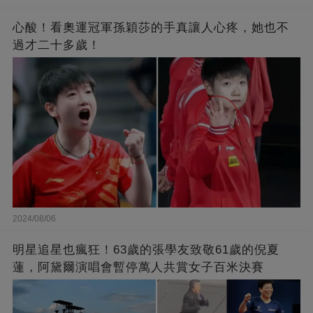
心酸！看奧運冠軍孫穎莎的手真讓人心疼，她也不
過才二十多歲！
2024/08/06
明星追星也瘋狂！63歲的張學友致敬61歲的倪夏
蓮，阿黛爾演唱會暫停萬人共賞女子百米決賽