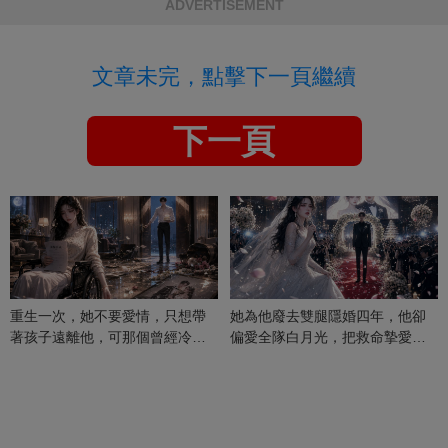
ADVERTISEMENT
文章未完，點擊下一頁繼續
下一頁
重生一次，她不要愛情，只想帶
她為他廢去雙腿隱婚四年，他卻
著孩子遠離他，可那個曾經冷漠
偏愛全隊白月光，把救命摯愛當
的男人，一次次將她逼入懷中...
成畢生負擔