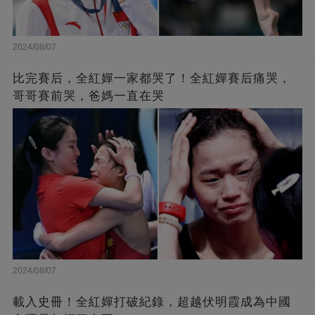
2024/08/07
比完賽后，全紅嬋一家都哭了！全紅嬋賽后痛哭，
哥哥賽前哭，爸媽一直在哭
2024/08/07
載入史冊！全紅嬋打破紀錄，超越伏明霞成為中國