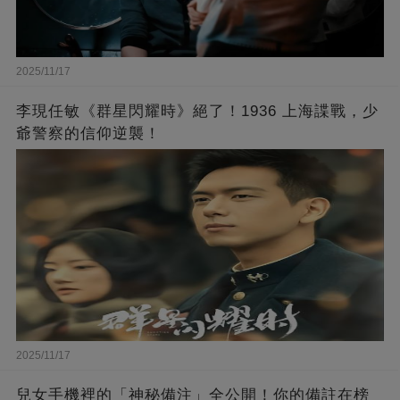
2025/11/17
李現任敏《群星閃耀時》絕了！1936 上海諜戰，少
爺警察的信仰逆襲！
2025/11/17
兒女手機裡的「神秘備注」全公開！你的備註在榜