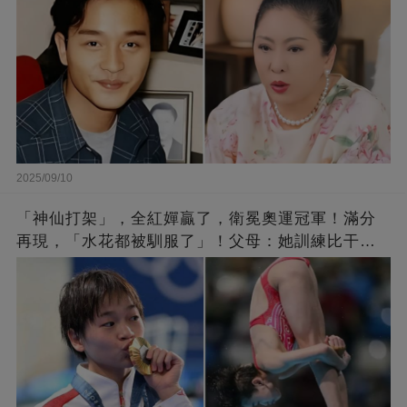
2025/09/10
「神仙打架」，全紅嬋贏了，衛冕奧運冠軍！滿分
再現，「水花都被馴服了」！父母：她訓練比干農
活累百倍！陳芋汐惜敗，獲得銀牌