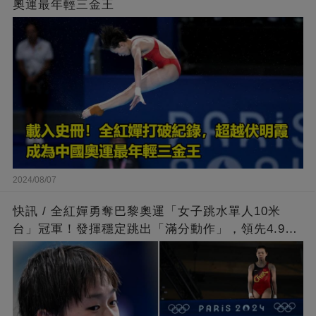
奧運最年輕三金王
2024/08/07
快訊 / 全紅嬋勇奪巴黎奧運「女子跳水單人10米
台」冠軍！發揮穩定跳出「滿分動作」，領先4.9分
擊敗陳芋汐