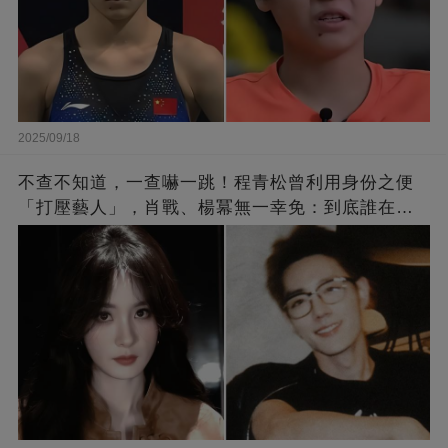
2025/09/18
不查不知道，一查嚇一跳！程青松曾利用身份之便
「打壓藝人」，肖戰、楊冪無一幸免：到底誰在給
他撐腰？