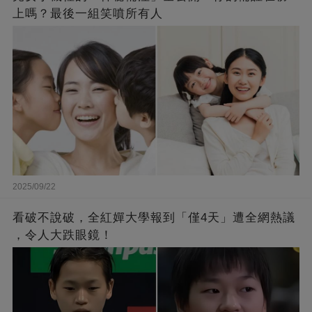
上嗎？最後一組笑噴所有人
2025/09/22
看破不說破，全紅嬋大學報到「僅4天」遭全網熱議
，令人大跌眼鏡！