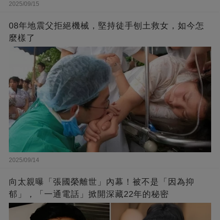
2025/09/15
08年地震父拒絕機械，堅持徒手刨土救女，如今怎
麼樣了
2025/09/14
向太親曝「張國榮離世」內幕！被不是「因為抑
郁」，「一通電話」掀開深藏22年的秘密