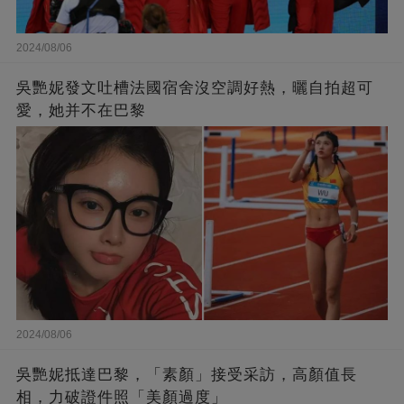
2024/08/06
吳艷妮發文吐槽法國宿舍沒空調好熱，曬自拍超可
愛，她并不在巴黎
2024/08/06
吳艷妮抵達巴黎，「素顏」接受采訪，高顏值長
相，力破證件照「美顏過度」