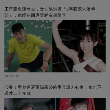
王齊麟奧運奪金，女友陳詩媛「5字回應求婚傳
聞」，他曖昧回應讓網友超驚喜
2024/08/06
心酸！看奧運冠軍孫穎莎的手真讓人心疼，她也不
過才二十多歲！