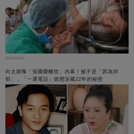
2025/09/14
向太親曝「張國榮離世」內幕！被不是「因為抑
郁」，「一通電話」掀開深藏22年的秘密