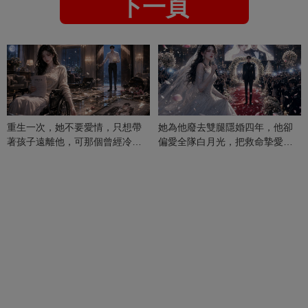
下一頁
重生一次，她不要愛情，只想帶
她為他廢去雙腿隱婚四年，他卻
著孩子遠離他，可那個曾經冷漠
偏愛全隊白月光，把救命摯愛當
的男人，一次次將她逼入懷中...
成畢生負擔