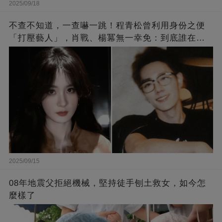
2025/09/18
不查不知道，一查嚇一跳！程青松曾利用身份之便
「打壓藝人」，肖戰、楊冪無一幸免：到底誰在給
他撐腰？
2025/09/15
08年地震父拒絕機械，堅持徒手刨土救女，如今怎
麼樣了