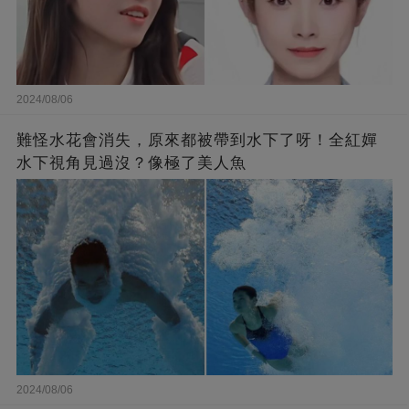
2024/08/06
難怪水花會消失，原來都被帶到水下了呀！全紅嬋
水下視角見過沒？像極了美人魚
2024/08/06