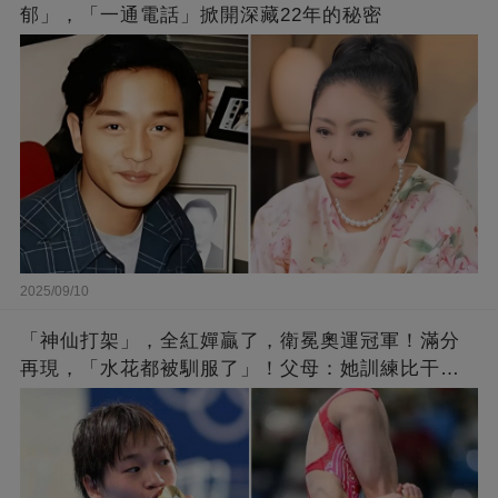
郁」，「一通電話」掀開深藏22年的秘密
2025/09/10
「神仙打架」，全紅嬋贏了，衛冕奧運冠軍！滿分
再現，「水花都被馴服了」！父母：她訓練比干農
活累百倍！陳芋汐惜敗，獲得銀牌