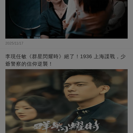
2025/11/17
李現任敏《群星閃耀時》絕了！1936 上海諜戰，少
爺警察的信仰逆襲！