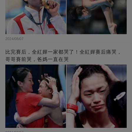
2024/08/07
比完賽后，全紅嬋一家都哭了！全紅嬋賽后痛哭，
哥哥賽前哭，爸媽一直在哭