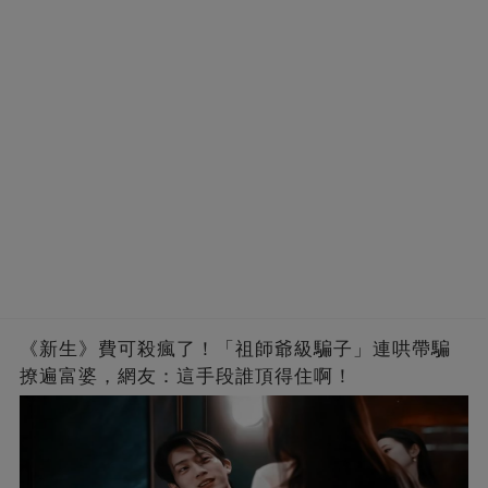
《新生》費可殺瘋了！「祖師爺級騙子」連哄帶騙
撩遍富婆，網友：這手段誰頂得住啊！