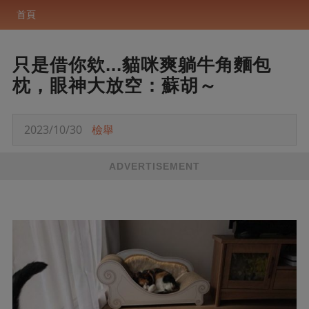
首頁
只是借你欸...貓咪爽躺牛角麵包
枕，眼神大放空：蘇胡～
2023/10/30
檢舉
ADVERTISEMENT