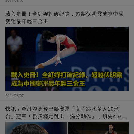
2024/08/07
載入史冊！全紅嬋打破紀錄，超越伏明霞成為中國
奧運最年輕三金王
2024/08/07
快訊 / 全紅嬋勇奪巴黎奧運「女子跳水單人10米
台」冠軍！發揮穩定跳出「滿分動作」，領先4.9分
擊敗陳芋汐