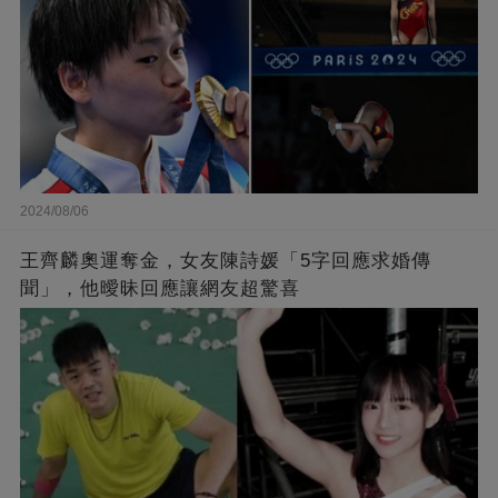
2024/08/06
王齊麟奧運奪金，女友陳詩媛「5字回應求婚傳
聞」，他曖昧回應讓網友超驚喜