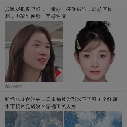
吳艷妮抵達巴黎，「素顏」接受采訪，高顏值長
相，力破證件照「美顏過度」
2024/08/06
難怪水花會消失，原來都被帶到水下了呀！全紅嬋
水下視角見過沒？像極了美人魚