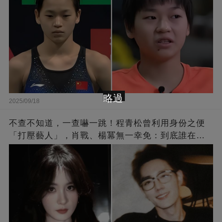
略過
2025/09/18
不查不知道，一查嚇一跳！程青松曾利用身份之便
「打壓藝人」，肖戰、楊冪無一幸免：到底誰在給
他撐腰？