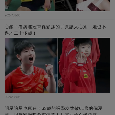
2024/08/06
心酸！看奧運冠軍孫穎莎的手真讓人心疼，她也不
過才二十多歲！
2024/08/06
明星追星也瘋狂！63歲的張學友致敬61歲的倪夏
蓮，阿黛爾演唱會暫停萬人共賞女子百米決賽