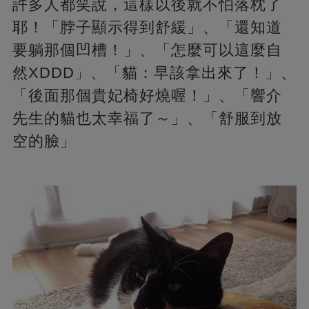
許多人都笑說，這樣以後就不怕落枕了
耶！「脖子顯示得到舒緩」、「還知道
要躺那個凹槽！」、「怎麼可以這麼自
然XDDD」、「貓：早該拿出來了！」、
「後面那個貴妃椅好燒喔！」、「響介
先生的貓也太幸福了～」、「舒服到放
空的臉」