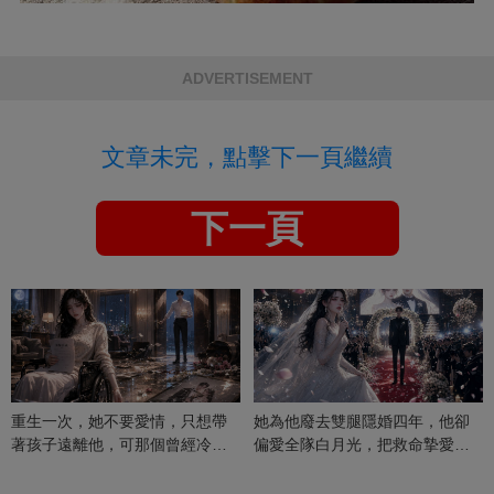
ADVERTISEMENT
文章未完，點擊下一頁繼續
下一頁
重生一次，她不要愛情，只想帶
她為他廢去雙腿隱婚四年，他卻
著孩子遠離他，可那個曾經冷漠
偏愛全隊白月光，把救命摯愛當
的男人，一次次將她逼入懷中...
成畢生負擔