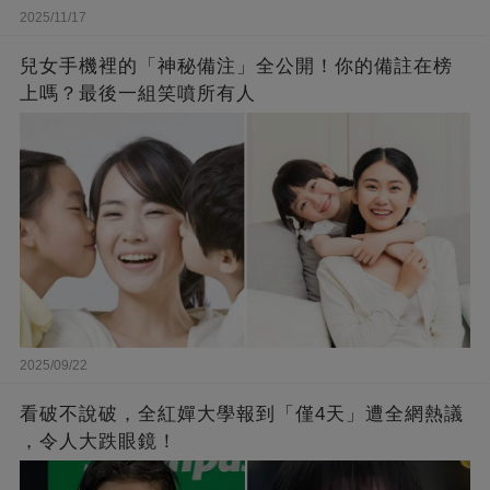
2025/11/17
兒女手機裡的「神秘備注」全公開！你的備註在榜
上嗎？最後一組笑噴所有人
2025/09/22
看破不說破，全紅嬋大學報到「僅4天」遭全網熱議
，令人大跌眼鏡！