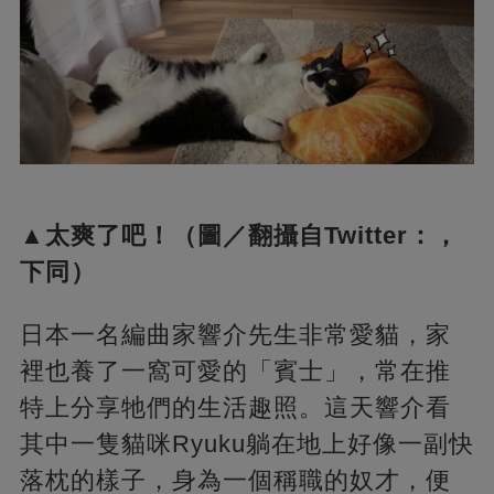
▲太爽了吧！（圖／翻攝自Twitter：，
下同）
日本一名編曲家響介先生非常愛貓，家
裡也養了一窩可愛的「賓士」，常在推
特上分享牠們的生活趣照。這天響介看
其中一隻貓咪Ryuku躺在地上好像一副快
落枕的樣子，身為一個稱職的奴才，便