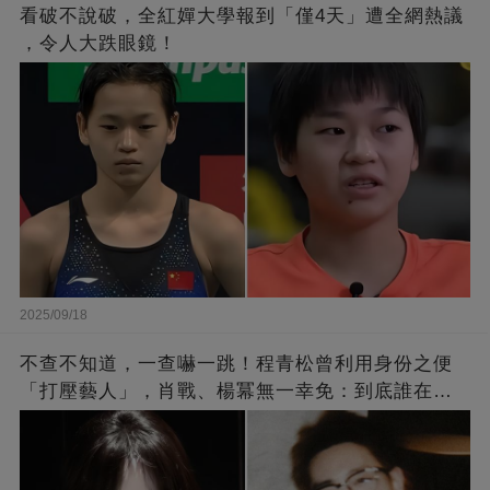
看破不說破，全紅嬋大學報到「僅4天」遭全網熱議
，令人大跌眼鏡！
2025/09/18
不查不知道，一查嚇一跳！程青松曾利用身份之便
「打壓藝人」，肖戰、楊冪無一幸免：到底誰在給
他撐腰？