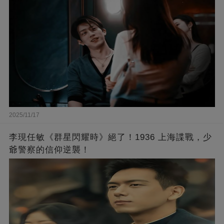
2025/11/17
李現任敏《群星閃耀時》絕了！1936 上海諜戰，少
爺警察的信仰逆襲！