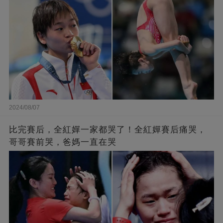
2024/08/07
比完賽后，全紅嬋一家都哭了！全紅嬋賽后痛哭，
哥哥賽前哭，爸媽一直在哭