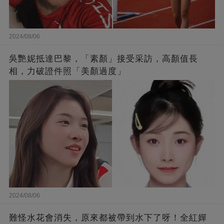
2024/08/06
吳艷妮抵達巴黎，「素顏」接受采訪，高顏值長
相，力破證件照「美顏過度」
2024/08/06
難怪水花會消失，原來都被帶到水下了呀！全紅嬋