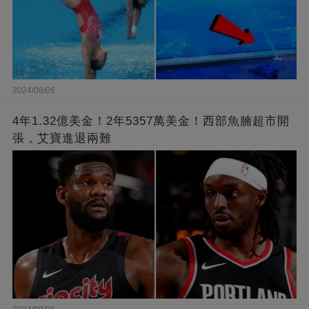
2024/08/06
4年1.32億美金！2年5357萬美金！西部魚腩超市開
張，艾寶進退兩難