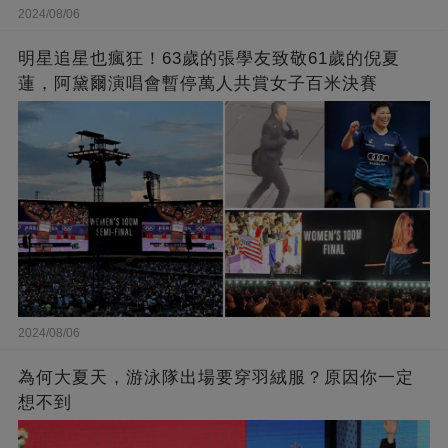
2024/08/06
明星追星也瘋狂！63歲的張學友致敬61歲的倪夏
蓮，阿黛爾演唱會暫停萬人共賞女子百米決賽
2024/08/06
為何大夏天，游泳隊出場要穿羽絨服？原因你一定
想不到