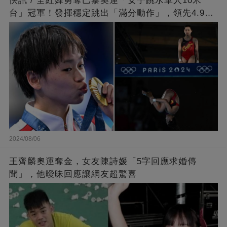
快訊 / 全紅嬋勇奪巴黎奧運「女子跳水單人10米
台」冠軍！發揮穩定跳出「滿分動作」，領先4.9分
擊敗陳芋汐
2024/08/06
王齊麟奧運奪金，女友陳詩媛「5字回應求婚傳
聞」，他曖昧回應讓網友超驚喜