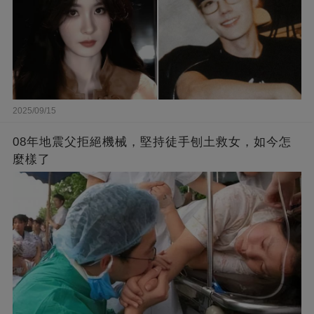
2025/09/15
08年地震父拒絕機械，堅持徒手刨土救女，如今怎
麼樣了