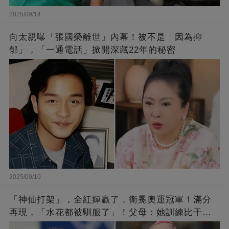
2025/09/14
向太親曝「張國榮離世」內幕！被不是「因為抑
郁」，「一通電話」掀開深藏22年的秘密
2025/09/10
「神仙打架」，全紅嬋贏了，衛冕奧運冠軍！滿分
再現，「水花都被馴服了」！父母：她訓練比干農
活累百倍！陳芋汐惜敗，獲得銀牌