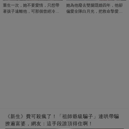
重生一次，她不要愛情，只想帶
她為他廢去雙腿隱婚四年，他卻
著孩子遠離他，可那個曾經冷漠
偏愛全隊白月光，把救命摯愛當
的男人，一次次將她逼入懷中...
成畢生負擔
《新生》費可殺瘋了！「祖師爺級騙子」連哄帶騙
撩遍富婆，網友：這手段誰頂得住啊！