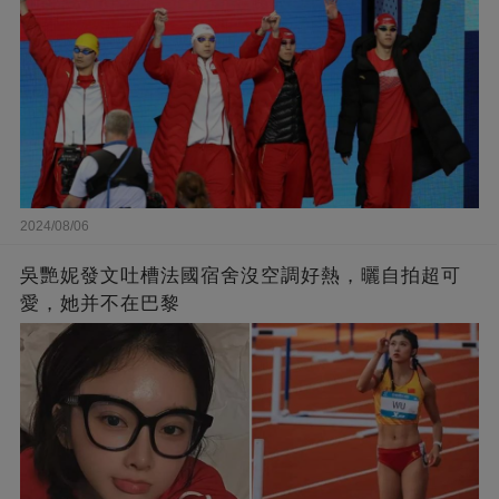
2024/08/06
吳艷妮發文吐槽法國宿舍沒空調好熱，曬自拍超可
愛，她并不在巴黎