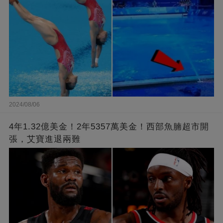
2024/08/06
4年1.32億美金！2年5357萬美金！西部魚腩超市開
張，艾寶進退兩難