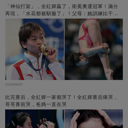
「神仙打架」，全紅嬋贏了，衛冕奧運冠軍！滿分
再現，「水花都被馴服了」！父母：她訓練比干農
活累百倍！陳芋汐惜敗，獲得銀牌
2024/08/07
比完賽后，全紅嬋一家都哭了！全紅嬋賽后痛哭，
哥哥賽前哭，爸媽一直在哭