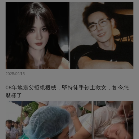
他撐腰？
2025/09/15
08年地震父拒絕機械，堅持徒手刨土救女，如今怎
麼樣了