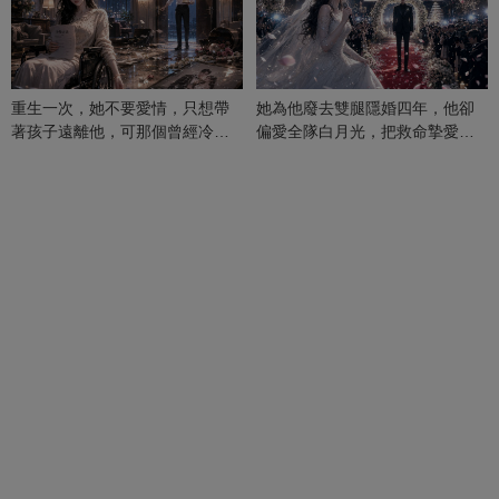
重生一次，她不要愛情，只想帶
她為他廢去雙腿隱婚四年，他卻
著孩子遠離他，可那個曾經冷漠
偏愛全隊白月光，把救命摯愛當
的男人，一次次將她逼入懷中...
成畢生負擔