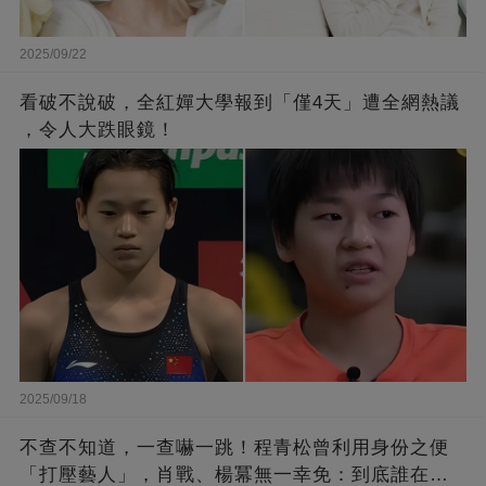
2025/09/22
看破不說破，全紅嬋大學報到「僅4天」遭全網熱議
，令人大跌眼鏡！
2025/09/18
不查不知道，一查嚇一跳！程青松曾利用身份之便
「打壓藝人」，肖戰、楊冪無一幸免：到底誰在給