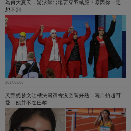
為何大夏天，游泳隊出場要穿羽絨服？原因你一定
想不到
2024/08/06
吳艷妮發文吐槽法國宿舍沒空調好熱，曬自拍超可
愛，她并不在巴黎