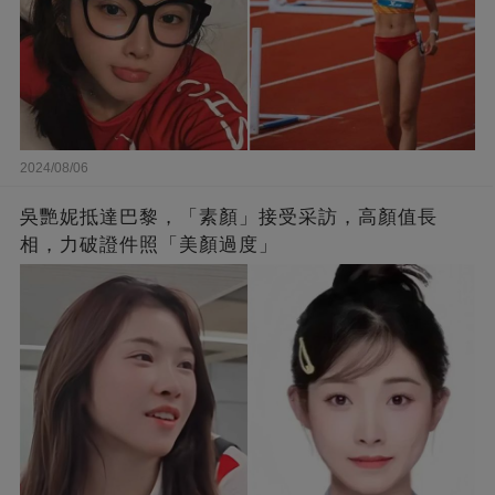
2024/08/06
吳艷妮抵達巴黎，「素顏」接受采訪，高顏值長
相，力破證件照「美顏過度」