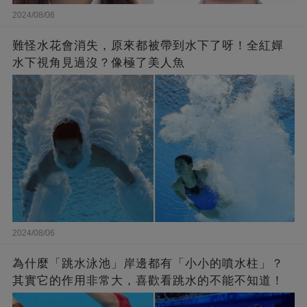
2024/08/06
難怪水花會消失，原來都被帶到水下了呀！全紅嬋
水下視角見過沒？像極了美人魚
2024/08/06
為什麼「跳水泳池」岸邊都有「小小的噴水柱」？
其實它的作用非常大，喜歡看跳水的不能不知道！