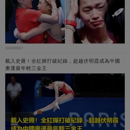
2024/08/07
載入史冊！全紅嬋打破紀錄，超越伏明霞成為中國
奧運最年輕三金王