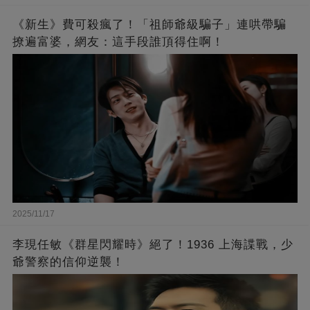
《新生》費可殺瘋了！「祖師爺級騙子」連哄帶騙
撩遍富婆，網友：這手段誰頂得住啊！
2025/11/17
李現任敏《群星閃耀時》絕了！1936 上海諜戰，少
爺警察的信仰逆襲！