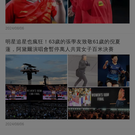
2024/08/06
明星追星也瘋狂！63歲的張學友致敬61歲的倪夏
蓮，阿黛爾演唱會暫停萬人共賞女子百米決賽
2024/08/06