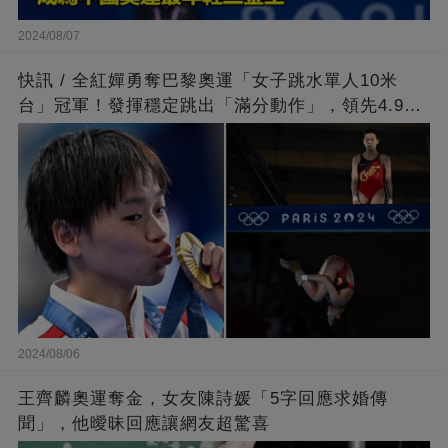
2024/08/07
快訊 / 全紅嬋勇奪巴黎奧運「女子跳水單人10米
台」冠軍！發揮穩定跳出「滿分動作」，領先4.9分
擊敗陳芋汐
2024/08/06
王齊麟奧運奪金，女友陳詩媛「5字回應求婚傳
聞」，他曖昧回應讓網友超驚喜