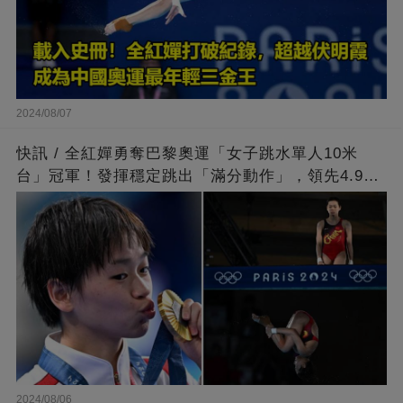
2024/08/07
快訊 / 全紅嬋勇奪巴黎奧運「女子跳水單人10米
台」冠軍！發揮穩定跳出「滿分動作」，領先4.9分
擊敗陳芋汐
2024/08/06