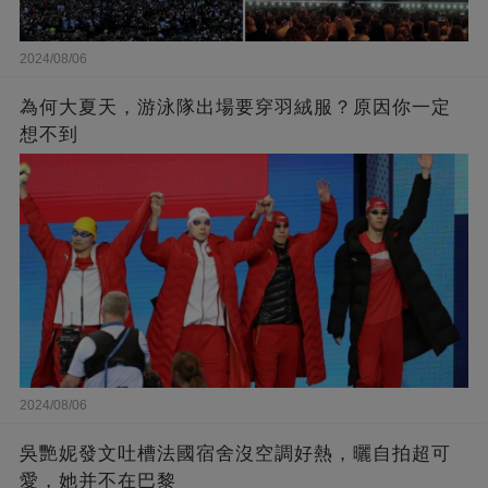
2024/08/06
為何大夏天，游泳隊出場要穿羽絨服？原因你一定
想不到
2024/08/06
吳艷妮發文吐槽法國宿舍沒空調好熱，曬自拍超可
愛，她并不在巴黎