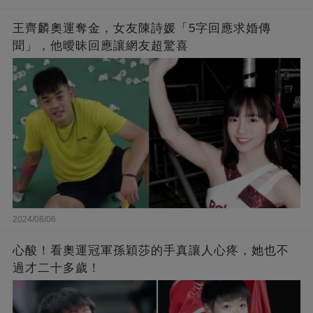
王齊麟奧運奪金，女友陳詩媛「5字回應求婚傳
聞」，他曖昧回應讓網友超驚喜
2024/08/06
心酸！看奧運冠軍孫穎莎的手真讓人心疼，她也不
過才二十多歲！