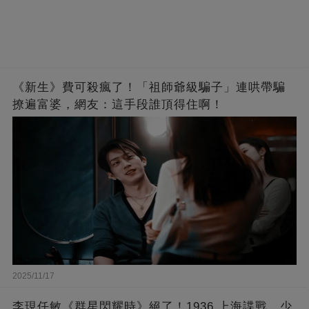
《新生》費可殺瘋了！「祖師爺級騙子」連哄帶騙
撩遍富婆，網友：這手段誰頂得住啊！
2025/11/17
李現任敏《群星閃耀時》絕了！1936 上海諜戰，少