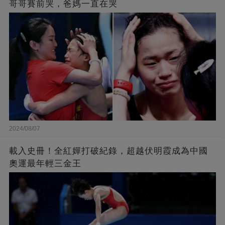
哥哥賽前哭，爸媽一直在哭
2024/08/07
載入史冊！全紅嬋打破紀錄，超越伏明霞成為中國
奧運最年輕三金王