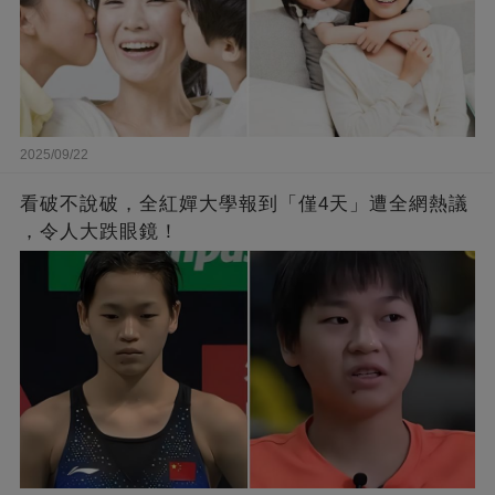
2025/09/22
看破不說破，全紅嬋大學報到「僅4天」遭全網熱議
，令人大跌眼鏡！