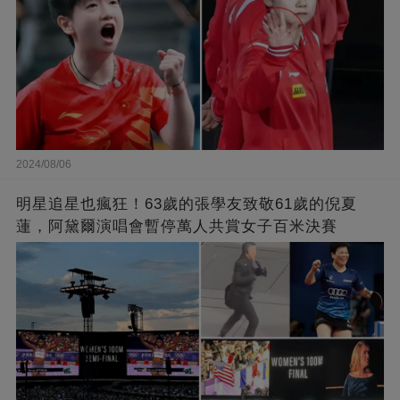
2024/08/06
明星追星也瘋狂！63歲的張學友致敬61歲的倪夏
蓮，阿黛爾演唱會暫停萬人共賞女子百米決賽