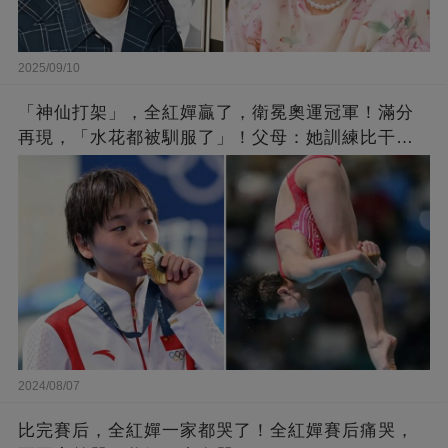
2025/09/10
「神仙打架」，全紅嬋贏了，衛冕奧運冠軍！滿分
再現，「水花都被馴服了」！父母：她訓練比干農
活累百倍！陳芋汐惜敗，獲得銀牌
2024/08/07
比完賽后，全紅嬋一家都哭了！全紅嬋賽后痛哭，