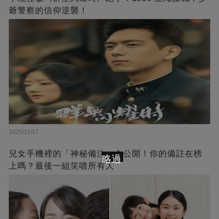
爺警察的信仰逆襲！
2025/11/17
兒女手機裡的「神秘備注」全公開！你的備註在榜
略過
上嗎？最後一組笑噴所有人