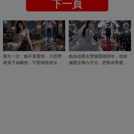
下一頁
重生一次，她不要愛情，只想帶
她為他廢去雙腿隱婚四年，他卻
著孩子遠離他，可那個曾經冷漠
偏愛全隊白月光，把救命摯愛當
的男人，一次次將她逼入懷中...
成畢生負擔