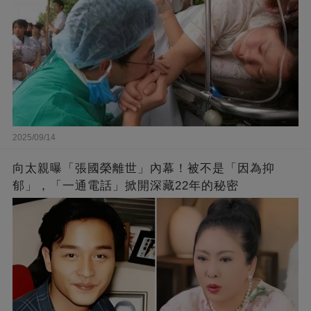
2025/09/14
向太親曝「張國榮離世」內幕！被不是「因為抑
郁」，「一通電話」掀開深藏22年的秘密