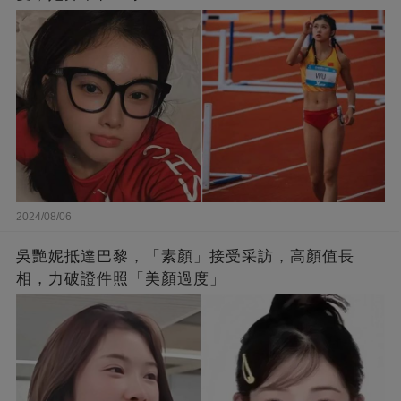
2024/08/06
吳艷妮抵達巴黎，「素顏」接受采訪，高顏值長
相，力破證件照「美顏過度」