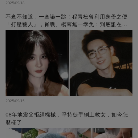
2025/09/18
不查不知道，一查嚇一跳！程青松曾利用身份之便
「打壓藝人」，肖戰、楊冪無一幸免：到底誰在給
他撐腰？
2025/09/15
08年地震父拒絕機械，堅持徒手刨土救女，如今怎
麼樣了