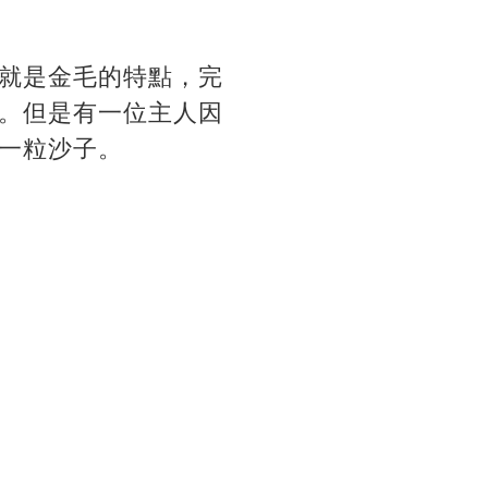
就是金毛的特點，完
。但是有一位主人因
里容不下一粒沙子。