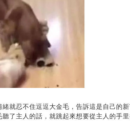
情緒就忍不住逗逗大金毛，告訴這是自己的新
毛聽了主人的話，就跳起來想要從主人的手里
來。