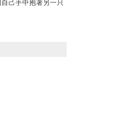
到自己手中抱著另一只