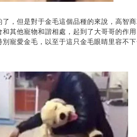
的了，但是對于金毛這個品種的來說，高智商
會和其他寵物和諧相處，起到了大哥哥的作用
就特別寵愛金毛，以至于這只金毛眼睛