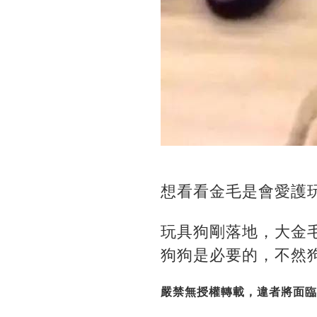
想看看金毛是會愛護
玩具狗剛落地，大金
狗狗是必要的，不然
嚴禁無授權轉載，違者將面臨