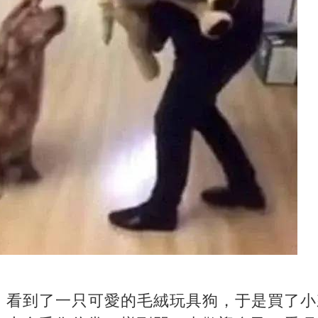
，看到了一只可愛的毛絨玩具狗，于是買了小