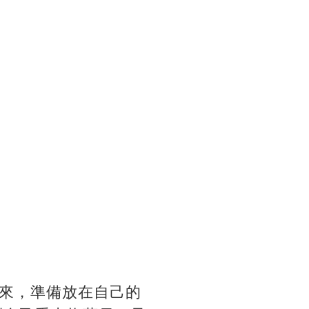
來，準備放在自己的