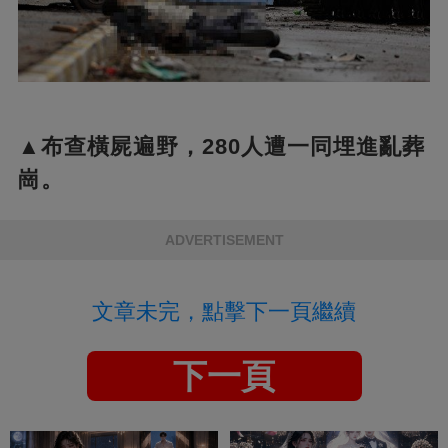
▲布查橫屍遍野，280人遭一同埋進亂葬
崗。
ADVERTISEMENT
文章未完，點擊下一頁繼續
下一頁