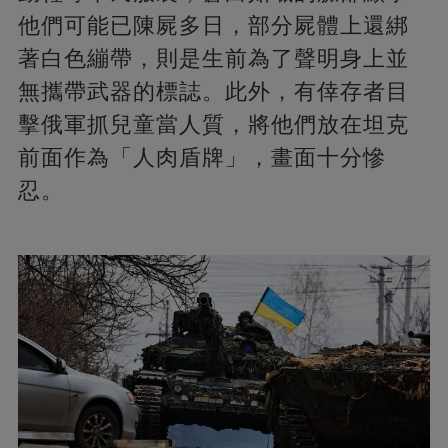
他們可能已陳屍多日，部分屍體上還綁
著白色繃帶，則是生前為了聲明身上並
無攜帶武器的標誌。此外，有倖存者目
擊俄軍抓兒童當人質，將他們放在坦克
前面作為「人肉盾牌」，畫面十分慘
忍。