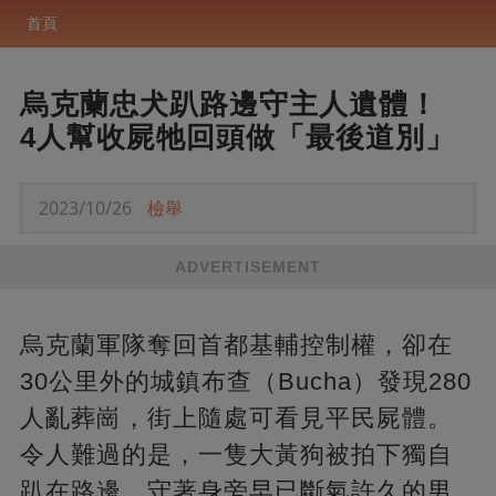
首頁
烏克蘭忠犬趴路邊守主人遺體！
4人幫收屍牠回頭做「最後道別」
2023/10/26
檢舉
ADVERTISEMENT
烏克蘭軍隊奪回首都基輔控制權，卻在
30公里外的城鎮布查（Bucha）發現280
人亂葬崗，街上隨處可看見平民屍體。
令人難過的是，一隻大黃狗被拍下獨自
趴在路邊，守著身旁早已斷氣許久的男