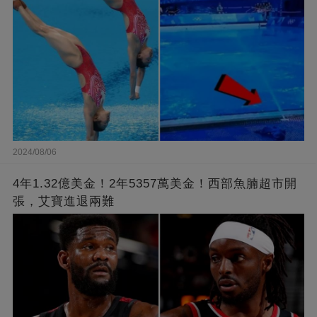
2024/08/06
4年1.32億美金！2年5357萬美金！西部魚腩超市開
張，艾寶進退兩難