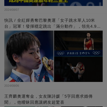
2024/08/07
快訊 / 全紅嬋勇奪巴黎奧運「女子跳水單人10米
台」冠軍！發揮穩定跳出「滿分動作」，領先4.9分
擊敗陳芋汐
2024/08/06
王齊麟奧運奪金，女友陳詩媛「5字回應求婚傳
聞」，他曖昧回應讓網友超驚喜