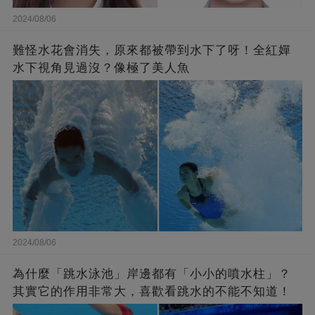
2024/08/06
難怪水花會消失，原來都被帶到水下了呀！全紅嬋
水下視角見過沒？像極了美人魚
2024/08/06
為什麼「跳水泳池」岸邊都有「小小的噴水柱」？
其實它的作用非常大，喜歡看跳水的不能不知道！