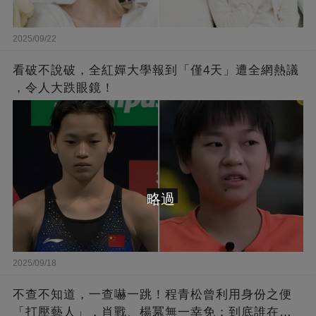
2025/09/22
看破不說破，全紅嬋大學報到「僅4天」遭全網熱議
，令人大跌眼鏡！
略過
2025/09/18
不查不知道，一查嚇一跳！程青松曾利用身份之便
「打壓藝人」，肖戰、楊冪無一幸免：到底誰在給