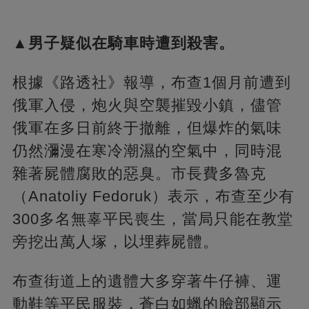
▲男子疑似在騎車時遭到殺害。
根據《路透社》報導，布查1個月前遭到
俄軍入侵，炮火與空襲摧毀小鎮，儘管
俄軍在多日前終于撤離，但爆炸的氣味
仍然瀰漫在寒冷潮濕的空氣中，同時混
雜著屍體腐敗的惡臭。市長費多魯克
（Anatoliy Fedoruk）表示，布查至少有
300多名無辜平民喪生，當局只能在教堂
旁挖出萬人塚，以埋葬屍體。
布查街道上的遺體大多穿著牛仔褲、運
動鞋等平民服裝，蒼白如蠟的臉部顯示