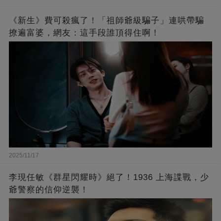
《新生》費可殺瘋了！「祖師爺級騙子」連哄帶騙
撩遍富婆，網友：這手段誰頂得住啊！
2025/11/17
李現任敏《群星閃耀時》絕了！1936 上海諜戰，少
爺警察的信仰逆襲！