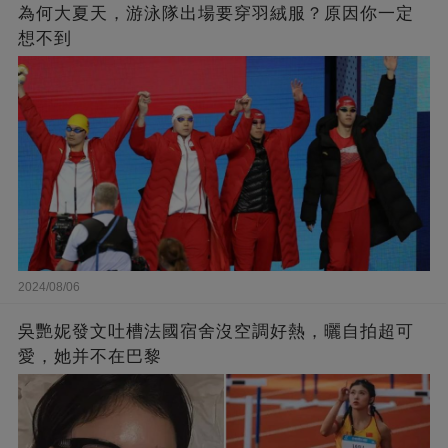
為何大夏天，游泳隊出場要穿羽絨服？原因你一定
想不到
2024/08/06
吳艷妮發文吐槽法國宿舍沒空調好熱，曬自拍超可
愛，她并不在巴黎