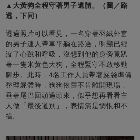
▲大黃狗全程守著男子遺體。（圖／路
透，下同）
透過照片可以看見，一名穿著羽絨外套
的男子連人帶車平躺在路邊，明顯已經
沒了心跳和呼吸，沒想到他的身旁竟趴
著一隻米黃色大狗，全程緊守不敢移動
腳步。此時，4名工作人員帶著屍袋準備
整理屍體時，狗狗依舊不肯離開現場，
垂著尾巴回頭過頭來，似乎想再看看主
人做「最後道別」，表情滿是惆悵和不
捨。