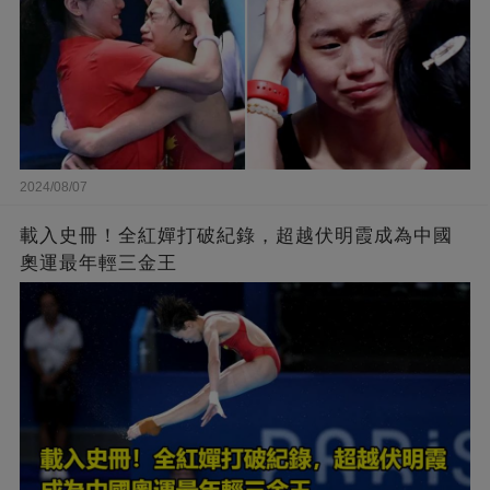
2024/08/07
載入史冊！全紅嬋打破紀錄，超越伏明霞成為中國
奧運最年輕三金王