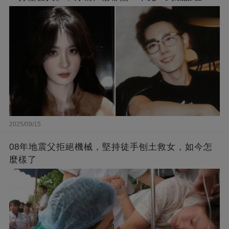
他撐腰？
2025/09/15
08年地震父拒絕機械，堅持徒手刨土救女，如今怎
麼樣了