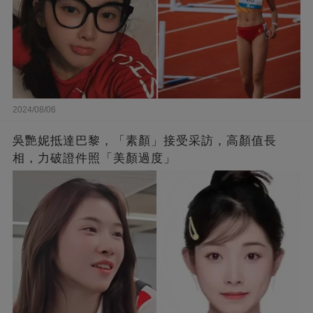
2024/08/06
吳艷妮抵達巴黎，「素顏」接受采訪，高顏值長
相，力破證件照「美顏過度」