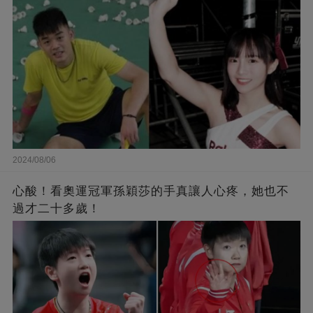
2024/08/06
心酸！看奧運冠軍孫穎莎的手真讓人心疼，她也不
過才二十多歲！