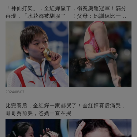
「神仙打架」，全紅嬋贏了，衛冕奧運冠軍！滿分
再現，「水花都被馴服了」！父母：她訓練比干農
活累百倍！陳芋汐惜敗，獲得銀牌
2024/08/07
比完賽后，全紅嬋一家都哭了！全紅嬋賽后痛哭，
哥哥賽前哭，爸媽一直在哭