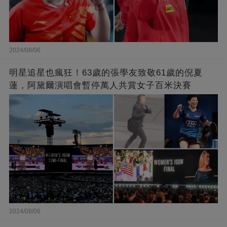
2024/08/06
明星追星也瘋狂！63歲的張學友致敬61歲的倪夏
蓮，阿黛爾演唱會暫停萬人共賞女子百米決賽
2024/08/06