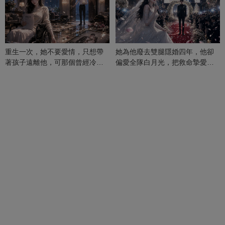
重生一次，她不要愛情，只想帶
她為他廢去雙腿隱婚四年，他卻
著孩子遠離他，可那個曾經冷漠
偏愛全隊白月光，把救命摯愛當
的男人，一次次將她逼入懷中...
成畢生負擔